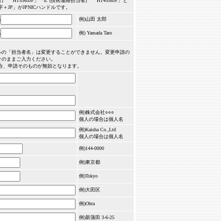
HT5365JP」「n. [技術連絡担当者] HT4558JP」と
JP」がJPNICハンドルです。
)
例)山田 太郎
)
例) Yamada Taro
ドルの「担当者名」は変更することができません。変更申請の
をそのままご入力ください。
合、申請そのものが無効となります。
例)株式会社○○○
個人の場合は個人名
例)Kaisha Co.,Ltd
個人の場合は個人名
例)144-0000
例)東京都
例)Tokyo
例)大田区
例)Ohta
例)新蒲田 3-6-25