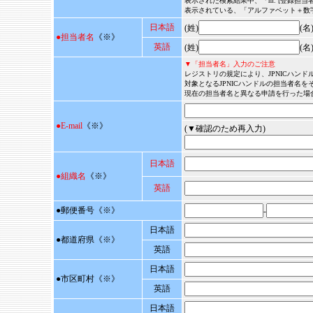
表示された検索結果中、「m. [登録担当者] 
表示されている、「アルファベット＋数字＋
日本語
(姓)
(名
●担当者名
《
※
》
英語
(姓)
(名
▼「担当者名」入力のご注意
レジストリの規定により、JPNICハン
対象となるJPNICハンドルの担当者名
現在の担当者名と異なる申請を行った場
●E-mail
《
※
》
(▼確認のため再入力)
日本語
●
組織名
《
※
》
英語
●郵便番号
《
※
》
-
日本語
●都道府県
《
※
》
英語
日本語
●市区町村
《
※
》
英語
日本語