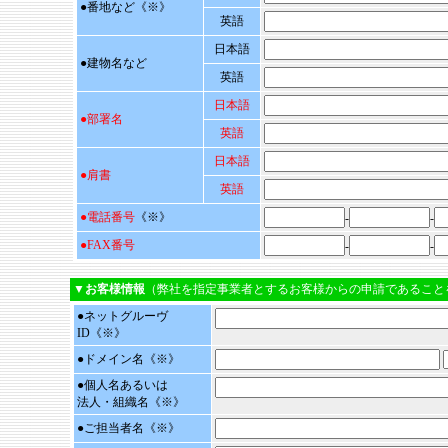
●番地など
《
※
》
英語
日本語
●建物名など
英語
日本語
●部署名
英語
日本語
●肩書
英語
●電話番号
《※》
-
-
●FAX番号
-
-
▼お客様情報
（弊社を指定事業者とするお客様からの申請であること
●ネットグルーヴ
ID
《※》
●ドメイン名
《※》
●
個人名あるいは
法人・組織名
《※》
●
ご担当者名
《※》