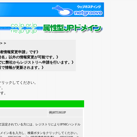
＞＞
当者情報変更申請」です》
当者名」以外の情報変更が可能です。》
でに弊社からレジストリへ申請を行います。》
日で情報が更新されます。》
クリックしてください。
す。
です。
例)HT5365JP
設定されている方には、レジストリによりJPNICハンドル
メイン名を入力し、検索ボタンをクリックしてください。