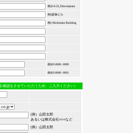
例)3-6-25,Shin-kamata
例)道塚ビル
例) Michizuka Building
例)03-0000 -0000
例)03-0000 -0001
を確認をさせていただくため、ご入力ください）
(例）山田太郎
あるいは株式会社○○○など
(例）山田太郎