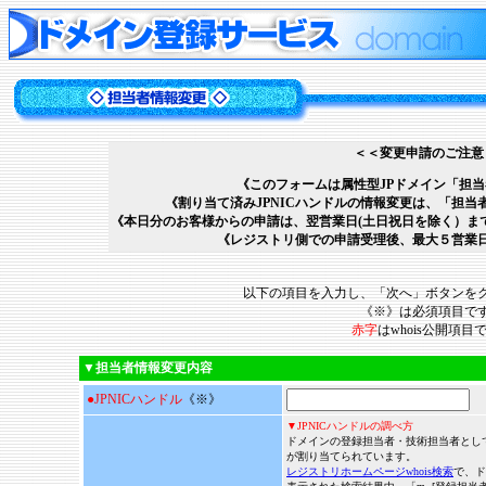
＜＜変更申請のご注意
《このフォームは属性型JPドメイン「担
《割り当て済みJPNICハンドルの情報変更は、「担
《本日分のお客様からの申請は、翌営業日(土日祝日を除く）ま
《レジストリ側での申請受理後、最大５営業
以下の項目を入力し、「次へ」ボタンを
《※》は必須項目で
赤字
はwhois公開項目
▼担当者情報変更内容
●JPNICハンドル
《※》
▼JPNICハンドルの調べ方
ドメインの登録担当者・技術担当者として
が割り当てられています。
レジストリホームページwhois検索
で、ド