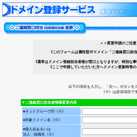
＜＜変更申請のご注意
《このフォームは属性型JPドメイン「ご連絡窓口担当
《通常はドメイン登録担当者様が窓口となりますが、特別な事
《ここで申請していただいた方へドメイン更新時等の
以下の項目を入力し、「次へ」ボタンを
《※》は必須項目で
▼ご連絡窓口担当者情報変更内容
●ネットグルーヴID
《※》
●対象ドメイン名
《※》
●
個人名あるいは
法人・組織名
《※》