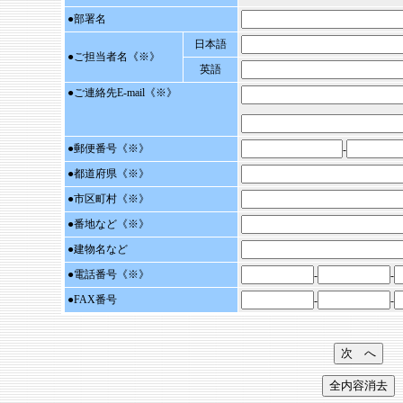
●部署名
日本語
●
ご担当者名
《※》
英語
●ご連絡先
E-mail
《※》
●郵便番号
《
※
》
-
●都道府県
《
※
》
●市区町村
《
※
》
●番地など
《
※
》
●建物名など
●電話番号《
※
》
-
-
●FAX番号
-
-