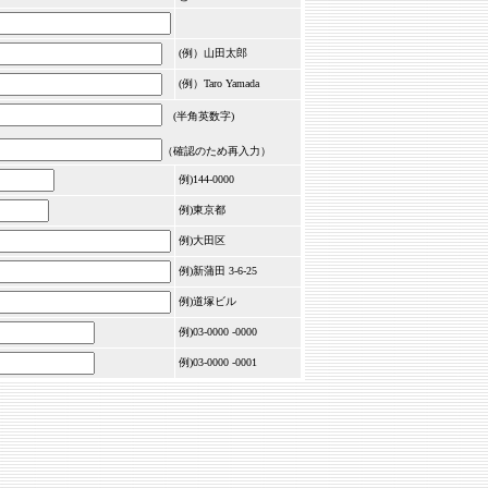
(例）山田太郎
(例）Taro Yamada
(半角英数字)
（確認のため再入力）
例)144-0000
例)東京都
例)大田区
例)新蒲田 3-6-25
例)道塚ビル
例)03-0000 -0000
例)03-0000 -0001