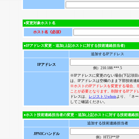
●変更対象ホスト名
ホスト名《必須》
●IPアドレス変更・追加(上記ホストに対する技術連絡担当者)
追加するIPアドレス
IPアドレス
例）210.188.***.5
※IPアドレスに変更のない場合(下記項
は、IPアドレスは空欄のまま下部技術連
※ホストのIPアドレスを変更する場合、
ことが必要となります。削除するIPアド
ドレスは、
レジストリwhois
より、「ネー
してご確認ください。
●ホスト技術連絡担当者の変更・追加(上記ホストに対する技術連絡担
追加する技術連絡担当者
JPNICハンドル
例）HT53**JP