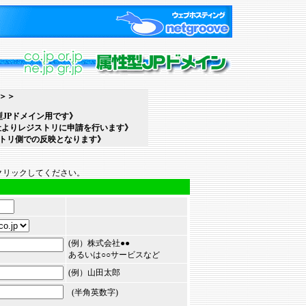
＞＞
JPドメイン
用です》
社よりレジストリに申請を行います》
トリ側での反映となります》
クリックしてください。
(例）株式会社●●
あるいは○○サービスなど
(例）山田太郎
(半角英数字)