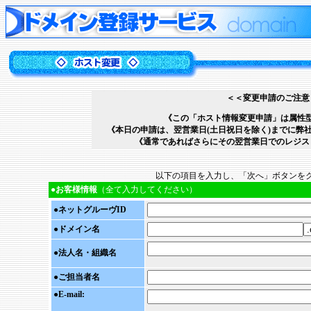
＜＜変更申請のご注意
《この「ホスト情報変更申請」は
属性型
《本日の申請は、翌営業日(土日祝日を除く)までに弊
《通常であればさらにその翌営業日でのレジス
以下の項目を入力し、「次へ」ボタンを
●お客様情報
（全て入力してください）
●ネットグルーヴID
●ドメイン名
●
法人名・組織名
●
ご担当者名
●
E-mail: