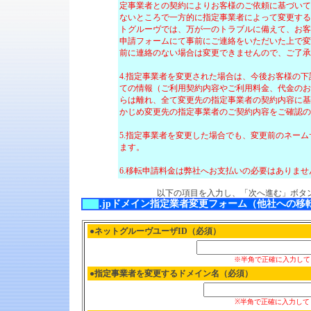
定事業者との契約によりお客様のご依頼に基づいて
ないところで一方的に指定事業者によって変更する
トグルーヴでは、万が一のトラブルに備えて、お客
申請フォームにて事前にご連絡をいただいた上で変
前に連絡のない場合は変更できませんので、ご了承
4.指定事業者を変更された場合は、今後お客様の
ての情報（ご利用契約内容やご利用料金、代金のお
らは離れ、全て変更先の指定事業者の契約内容に基
かじめ変更先の指定事業者のご契約内容をご確認の
5.指定事業者を変更した場合でも、変更前のネー
ます。
6.移転申請料金は弊社へお支払いの必要はありませ
以下の項目を入力し、「次へ進む」ボタ
.jpドメイン指定業者変更フォーム（他社への移
●ネットグルーヴユーザID（必須）
※半角で正確に入力して
●指定事業者を変更するドメイン名（必須）
※半角で正確に入力して