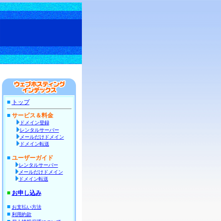
■
トップ
■
サービス＆料金
ドメイン登録
レンタルサーバー
メールだけドメイン
ドメイン転送
■
ユーザーガイド
レンタルサーバー
メールだけドメイン
ドメイン転送
■
お申し込み
■
お支払い方法
■
利用約款